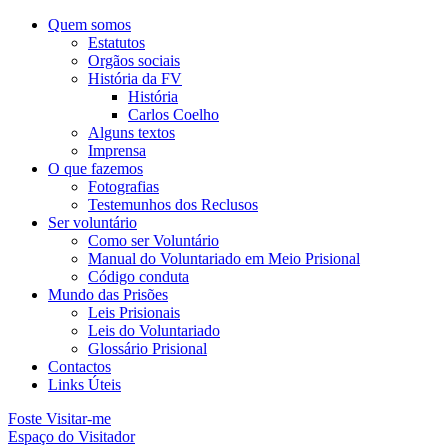
Quem somos
Estatutos
Orgãos sociais
História da FV
História
Carlos Coelho
Alguns textos
Imprensa
O que fazemos
Fotografias
Testemunhos dos Reclusos
Ser voluntário
Como ser Voluntário
Manual do Voluntariado em Meio Prisional
Código conduta
Mundo das Prisões
Leis Prisionais
Leis do Voluntariado
Glossário Prisional
Contactos
Links Úteis
Foste Visitar-me
Espaço do Visitador