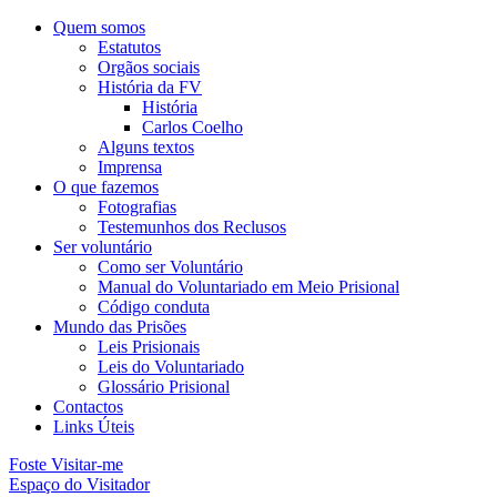
Quem somos
Estatutos
Orgãos sociais
História da FV
História
Carlos Coelho
Alguns textos
Imprensa
O que fazemos
Fotografias
Testemunhos dos Reclusos
Ser voluntário
Como ser Voluntário
Manual do Voluntariado em Meio Prisional
Código conduta
Mundo das Prisões
Leis Prisionais
Leis do Voluntariado
Glossário Prisional
Contactos
Links Úteis
Foste Visitar-me
Espaço do Visitador