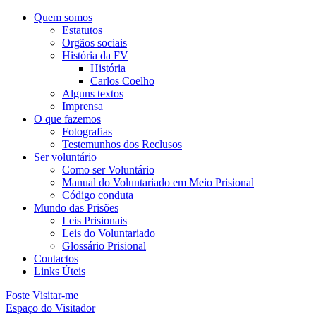
Quem somos
Estatutos
Orgãos sociais
História da FV
História
Carlos Coelho
Alguns textos
Imprensa
O que fazemos
Fotografias
Testemunhos dos Reclusos
Ser voluntário
Como ser Voluntário
Manual do Voluntariado em Meio Prisional
Código conduta
Mundo das Prisões
Leis Prisionais
Leis do Voluntariado
Glossário Prisional
Contactos
Links Úteis
Foste Visitar-me
Espaço do Visitador