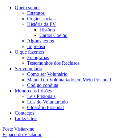
Quem somos
Estatutos
Orgãos sociais
História da FV
História
Carlos Coelho
Alguns textos
Imprensa
O que fazemos
Fotografias
Testemunhos dos Reclusos
Ser voluntário
Como ser Voluntário
Manual do Voluntariado em Meio Prisional
Código conduta
Mundo das Prisões
Leis Prisionais
Leis do Voluntariado
Glossário Prisional
Contactos
Links Úteis
Foste Visitar-me
Espaço do Visitador