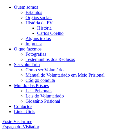
Quem somos
Estatutos
Orgãos sociais
História da FV
História
Carlos Coelho
Alguns textos
Imprensa
O que fazemos
Fotografias
Testemunhos dos Reclusos
Ser voluntário
Como ser Voluntário
Manual do Voluntariado em Meio Prisional
Código conduta
Mundo das Prisões
Leis Prisionais
Leis do Voluntariado
Glossário Prisional
Contactos
Links Úteis
Foste Visitar-me
Espaço do Visitador