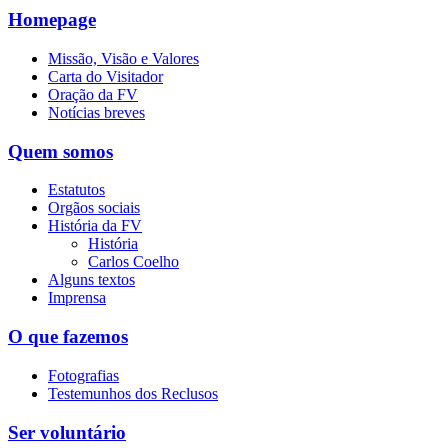
Homepage
Missão, Visão e Valores
Carta do Visitador
Oração da FV
Notícias breves
Quem somos
Estatutos
Orgãos sociais
História da FV
História
Carlos Coelho
Alguns textos
Imprensa
O que fazemos
Fotografias
Testemunhos dos Reclusos
Ser voluntário