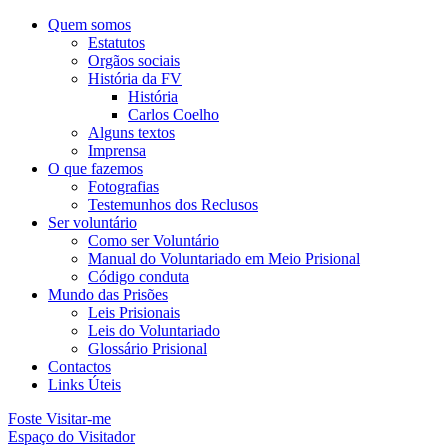
Quem somos
Estatutos
Orgãos sociais
História da FV
História
Carlos Coelho
Alguns textos
Imprensa
O que fazemos
Fotografias
Testemunhos dos Reclusos
Ser voluntário
Como ser Voluntário
Manual do Voluntariado em Meio Prisional
Código conduta
Mundo das Prisões
Leis Prisionais
Leis do Voluntariado
Glossário Prisional
Contactos
Links Úteis
Foste Visitar-me
Espaço do Visitador